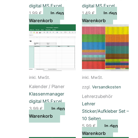
digital MS Excel
digital MS Excel
1,99
€
In den
1,49
€
In den
Warenkorb
Warenkorb
inkl. MwSt.
inkl. MwSt.
Kalender / Planer
zzgl.
Versandkosten
Klassenmanager
Lehrerzubehör
digital MS Excel
Lehrer
3,99
€
In den
Sticker/Aufkleber Set –
Warenkorb
10 Seiten
5,99
€
In den
Warenkorb